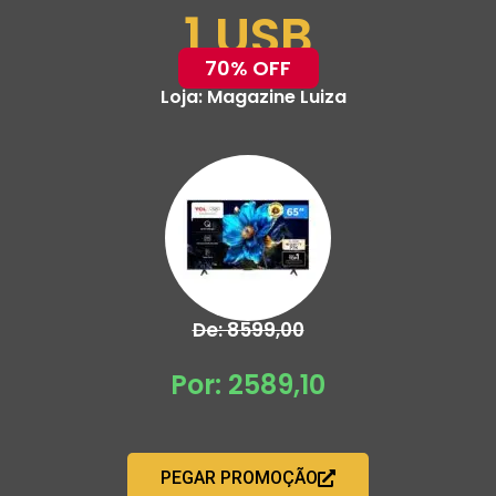
1 USB
70% OFF
Loja:
Magazine Luiza
De: 8599,00
Por: 2589,10
PEGAR PROMOÇÃO