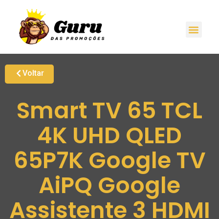
Voltar
Smart TV 65 TCL
4K UHD QLED
65P7K Google TV
AiPQ Google
Assistente 3 HDMI