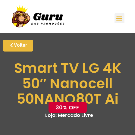
Voltar
Smart TV LG 4K
50″ Nanocell
50NANO80T Ai
30% OFF
Loja:
Mercado Livre