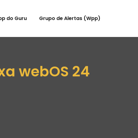
pp do Guru
Grupo de Alertas (Wpp)
exa webOS 24