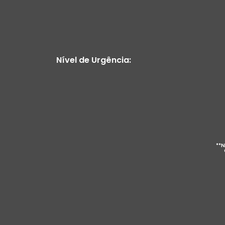
Nível de Urgência:
**N