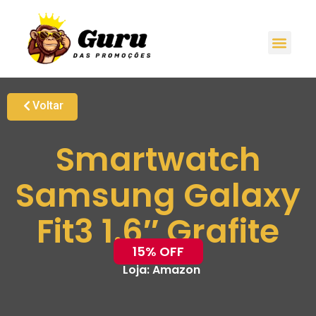
Voltar
Smartwatch
Samsung Galaxy
Fit3 1.6″ Grafite
15% OFF
Loja:
Amazon