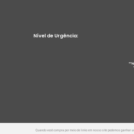
Nível de Urgência:
**N
Quando você compra por meio de links em nosso site podemos ganhar 