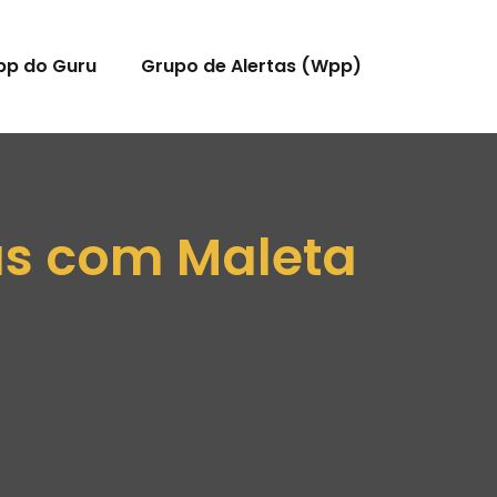
pp do Guru
Grupo de Alertas (Wpp)
as com Maleta