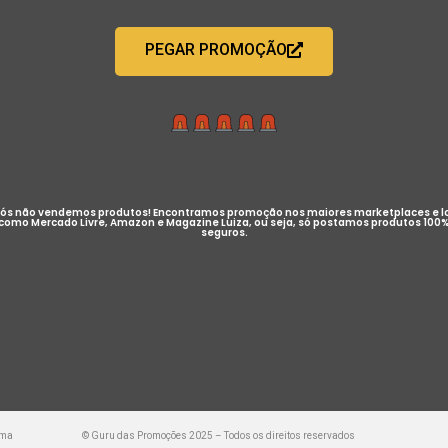
PEGAR PROMOÇÃO
ós não vendemos produtos! Encontramos promoção nos maiores marketplaces e l
como Mercado Livre, Amazon e Magazine Luiza, ou seja, só postamos produtos 100
seguros.
uma
© Guru das Promoções 2025 – Todos os direitos reservados