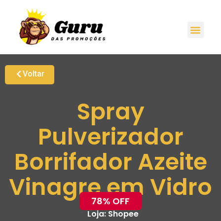
Voltar
Spray
Pulverizador
Borrifador Azeite
Vinagre em Vidro
78% OFF
Loja:
Shopee