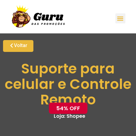
Voltar
Suporte para
celular e Controle
Remoto
54% OFF
Loja:
Shopee