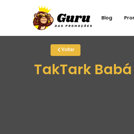
Blog
Pro
Voltar
TakTark Babá E