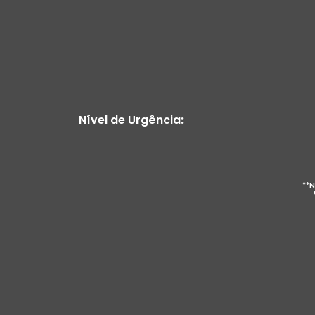
Nível de Urgência:
**N