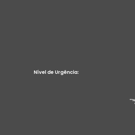
Nível de Urgência:
**N