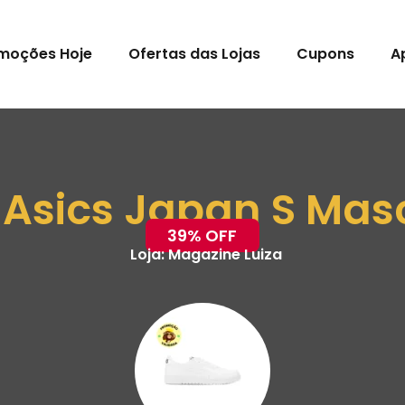
moções Hoje
Ofertas das Lojas
Cupons
A
 Asics Japan S Mas
39% OFF
Loja:
Magazine Luiza