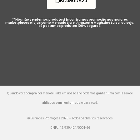
BIGMODA20
**Nós não vendemos produtos! Encontramos promoção nos maiores
marketplaces e lojas como Mercado Livre, Amazon e Magazine Luiza, ou seja,
só postamos produtos 100% seguros.
Quando você compra por meio de links em nosso site podemos ganhar uma comissão de
afiliados sem nenhum custo para você.
© Guru das Promoções 2025 – Todos os direitos reservados
CNPJ: 42.939.424/0001-66