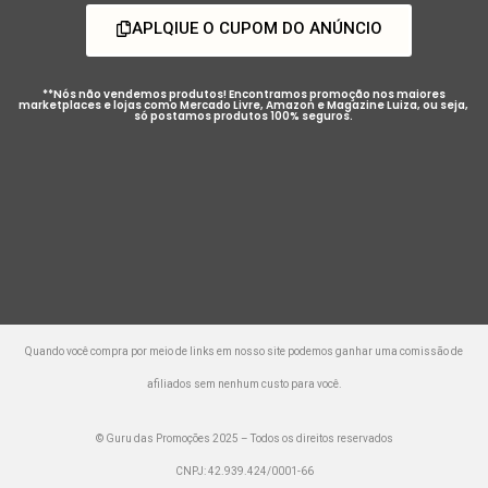
APLQIUE O CUPOM DO ANÚNCIO
**Nós não vendemos produtos! Encontramos promoção nos maiores
marketplaces e lojas como Mercado Livre, Amazon e Magazine Luiza, ou seja,
só postamos produtos 100% seguros.
Quando você compra por meio de links em nosso site podemos ganhar uma comissão de
afiliados sem nenhum custo para você.
© Guru das Promoções 2025 – Todos os direitos reservados
CNPJ: 42.939.424/0001-66