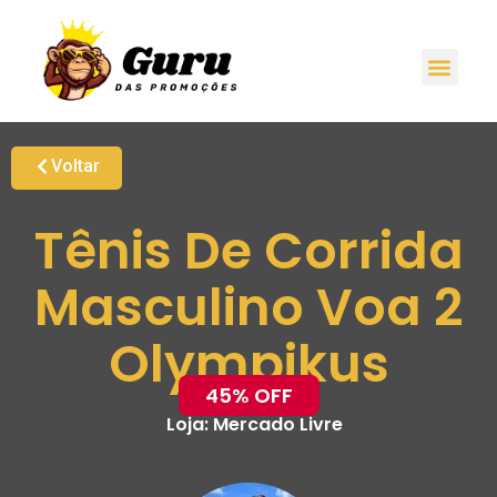
Voltar
Tênis De Corrida
Masculino Voa 2
Olympikus
45% OFF
Loja:
Mercado Livre