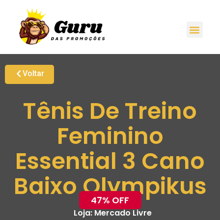
Voltar
Tênis De Treino
Feminino
Essential 3 Cano
Baixo Olympikus
47% OFF
Loja:
Mercado Livre