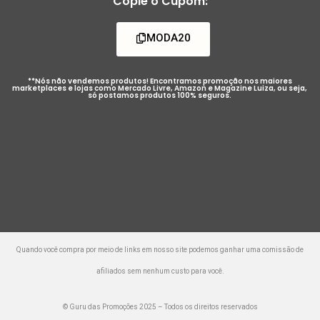
Copie o Cupom:
MODA20
**Nós não vendemos produtos! Encontramos promoção nos maiores
marketplaces e lojas como Mercado Livre, Amazon e Magazine Luiza, ou seja,
só postamos produtos 100% seguros.
Quando você compra por meio de links em nosso site podemos ganhar uma comissão de
afiliados sem nenhum custo para você.
© Guru das Promoções 2025 – Todos os direitos reservados