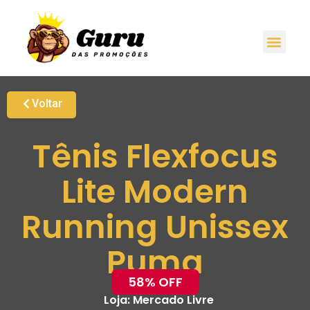
Voltar
Tênis Flexfocus
Lite Modern
Running Unissex
Puma
58% OFF
Loja:
Mercado Livre