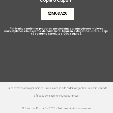
Copie o Cupom:
MODA20
**Nós não vendemos produtos! Encontramos promoção nos maiores
marketplaces e lojas como Mercado Livre, Amazon e Magazine Luiza, ou seja,
só postamos produtos 100% seguros.
Quando você compra por meio de links em nosso site podemos ganhar uma comissão de
afiliados sem nenhum custo para você.
© Guru das Promoções 2025 – Todos os direitos reservados