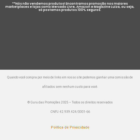
**Nós não vendemos produtos! Encontramos promoção nos maiores
marketplaces e lojas como Mercado Livre, Amazon e Magazine Luiza, ou seja,
só postamos produtos 100% seguros.
Quando você compra por meio de links em nosso site podemos ganhar uma comissão de
afiliados sem nenhum custo para você.
© Guru das Promoções 2025 – Todos os direitos reservados
CNPJ: 42.939.424/0001-66
Política de Privacidade