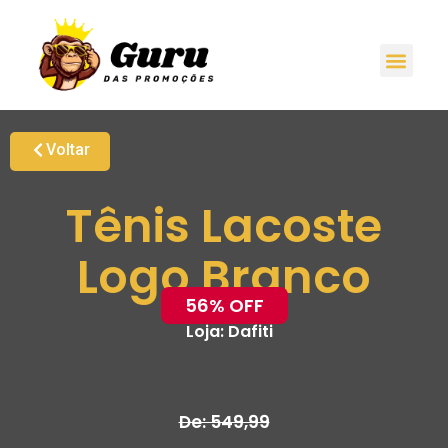
Voltar
Tênis Lacoste
Logo Branco
56% OFF
Loja:
Dafiti
De: 549,99