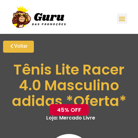
Voltar
Tênis Lite Racer
4.0 Masculino
adidas *Oferta*
45% OFF
Loja:
Mercado Livre