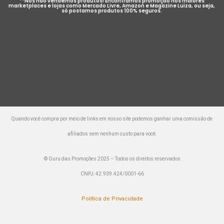
**Nós não vendemos produtos! Encontramos promoção nos maiores
marketplaces e lojas como Mercado Livre, Amazon e Magazine Luiza, ou seja,
só postamos produtos 100% seguros.
Quando você compra por meio de links em nosso site podemos ganhar uma comissão de
afiliados sem nenhum custo para você.
© Guru das Promoções 2025 – Todos os direitos reservados
CNPJ: 42.939.424/0001-66
Política de Privacidade