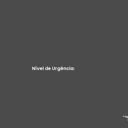
Nível de Urgência:
**N