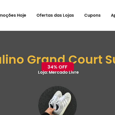
moções Hoje
Ofertas das Lojas
Cupons
A
lino Grand Court 
34% OFF
Loja:
Mercado Livre