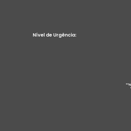
Nível de Urgência:
**N