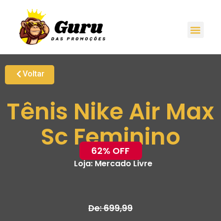
Voltar
Tênis Nike Air Max
Sc Feminino
62% OFF
Loja:
Mercado Livre
De: 699,99