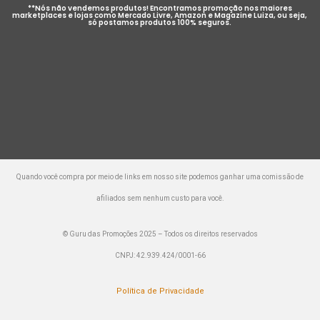
**Nós não vendemos produtos! Encontramos promoção nos maiores
marketplaces e lojas como Mercado Livre, Amazon e Magazine Luiza, ou seja,
só postamos produtos 100% seguros.
Quando você compra por meio de links em nosso site podemos ganhar uma comissão de
afiliados sem nenhum custo para você.
© Guru das Promoções 2025 – Todos os direitos reservados
CNPJ: 42.939.424/0001-66
Política de Privacidade