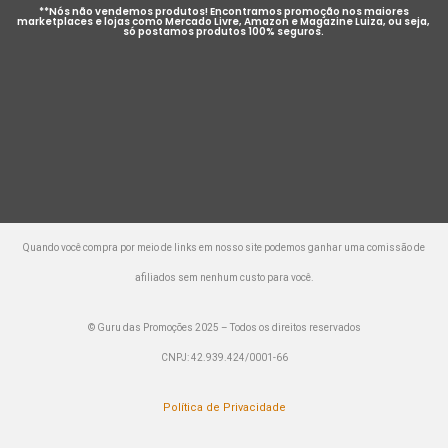
**Nós não vendemos produtos! Encontramos promoção nos maiores
marketplaces e lojas como Mercado Livre, Amazon e Magazine Luiza, ou seja,
só postamos produtos 100% seguros.
Quando você compra por meio de links em nosso site podemos ganhar uma comissão de
afiliados sem nenhum custo para você.
© Guru das Promoções 2025 – Todos os direitos reservados
CNPJ: 42.939.424/0001-66
Política de Privacidade