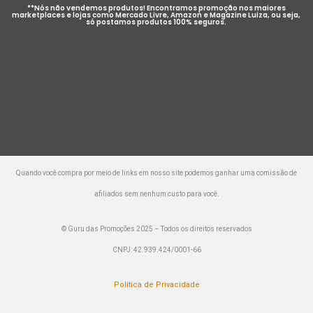
**Nós não vendemos produtos! Encontramos promoção nos maiores
marketplaces e lojas como Mercado Livre, Amazon e Magazine Luiza, ou seja,
só postamos produtos 100% seguros.
Quando você compra por meio de links em nosso site podemos ganhar uma comissão de
afiliados sem nenhum custo para você.
© Guru das Promoções 2025 – Todos os direitos reservados
CNPJ: 42.939.424/0001-66
Política de Privacidade