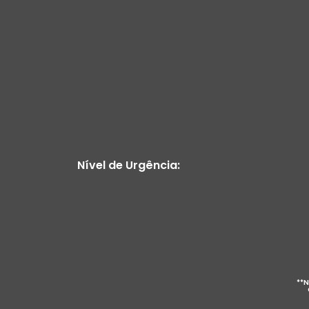
Nível de Urgência:
**N