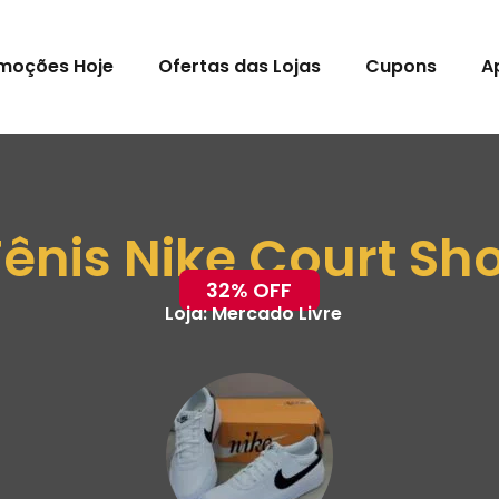
moções Hoje
Ofertas das Lojas
Cupons
A
ênis Nike Court Sh
32% OFF
Loja:
Mercado Livre