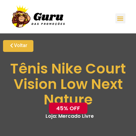
Voltar
Tênis Nike Court
Vision Low Next
Nature
45% OFF
Loja:
Mercado Livre