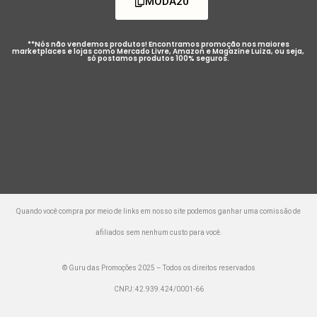
MODA20
**Nós não vendemos produtos! Encontramos promoção nos maiores
marketplaces e lojas como Mercado Livre, Amazon e Magazine Luiza, ou seja,
só postamos produtos 100% seguros.
Quando você compra por meio de links em nosso site podemos ganhar uma comissão de
afiliados sem nenhum custo para você.
© Guru das Promoções 2025 – Todos os direitos reservados
CNPJ: 42.939.424/0001-66