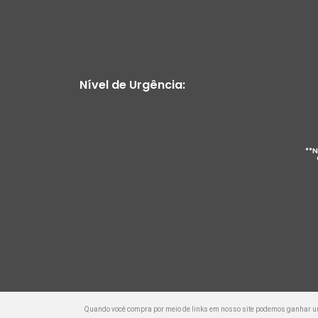
Nível de Urgência:
**N
Quando você compra por meio de links em nosso site podemos ganhar 