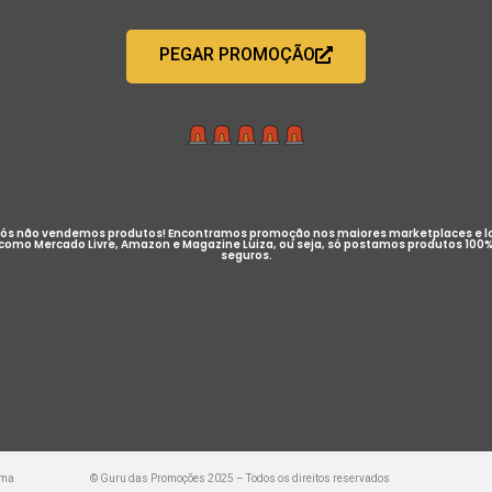
PEGAR PROMOÇÃO
ós não vendemos produtos! Encontramos promoção nos maiores marketplaces e l
como Mercado Livre, Amazon e Magazine Luiza, ou seja, só postamos produtos 100
seguros.
uma
© Guru das Promoções 2025 – Todos os direitos reservados