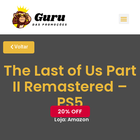
Voltar
The Last of Us Part
II Remastered –
PS5
20% OFF
Loja:
Amazon