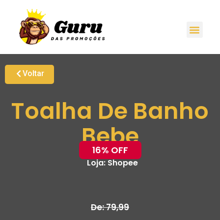
Voltar
Toalha De Banho
Bebe
16% OFF
Loja:
Shopee
De: 79,99