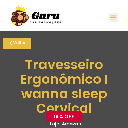
Voltar
Travesseiro
Ergonômico I
wanna sleep
Cervical
19% OFF
Loja:
Amazon