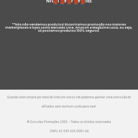
Nível de Urgência:
**Nós não vendemos produtos! Encontramos promoção nos maiores
marketplaces e lojas como Mercado Livre, Amazon e Magazine Luiza, ou seja,
só postamos produtos 100% seguros.
Quando você compra por meio de links em nosso site podemos ganhar uma comissão de
afiliados sem nenhum custo para você.
© Guru das Promoções 2025 – Todos os direitos reservados
CNPJ: 42.939.424/0001-66