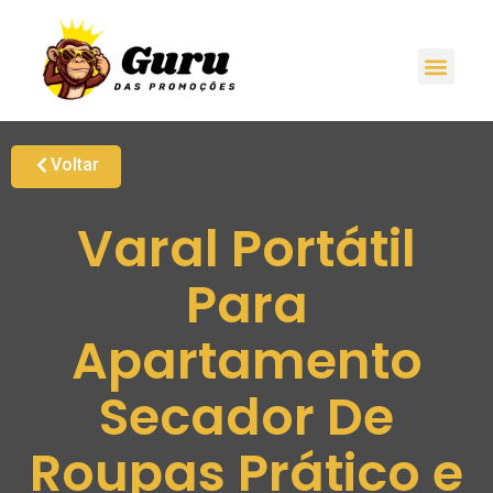
Voltar
Varal Portátil
Para
Apartamento
Secador De
Roupas Prático e