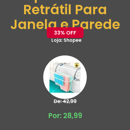
Retrátil Para
Janela e Parede
33% OFF
Loja:
Shopee
De: 42,99
Por: 28,99