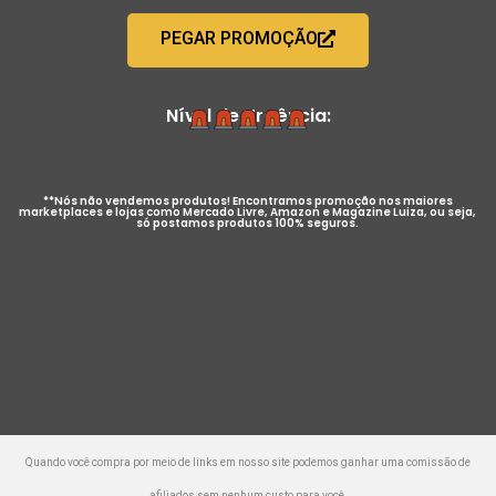
PEGAR PROMOÇÃO
Nível de Urgência:
**Nós não vendemos produtos! Encontramos promoção nos maiores
marketplaces e lojas como Mercado Livre, Amazon e Magazine Luiza, ou seja,
só postamos produtos 100% seguros.
Quando você compra por meio de links em nosso site podemos ganhar uma comissão de
afiliados sem nenhum custo para você.