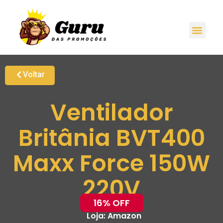
Voltar
Ventilador
Britânia BVT400
Maxx Force 150W
220V
16% OFF
Loja:
Amazon