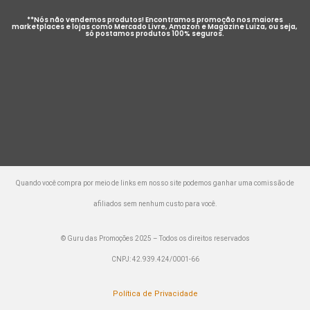
**Nós não vendemos produtos! Encontramos promoção nos maiores
marketplaces e lojas como Mercado Livre, Amazon e Magazine Luiza, ou seja,
só postamos produtos 100% seguros.
Quando você compra por meio de links em nosso site podemos ganhar uma comissão de
afiliados sem nenhum custo para você.
© Guru das Promoções 2025 – Todos os direitos reservados
CNPJ: 42.939.424/0001-66
Política de Privacidade