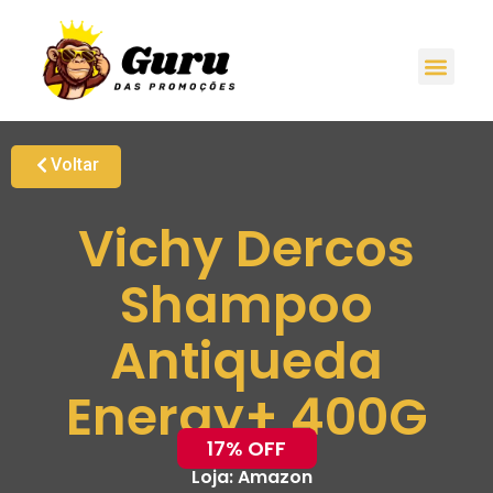
Voltar
Vichy Dercos
Shampoo
Antiqueda
Energy+ 400G
17% OFF
Loja:
Amazon