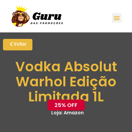
Voltar
Vodka Absolut
Warhol Edição
Limitada 1L
25% OFF
Loja:
Amazon