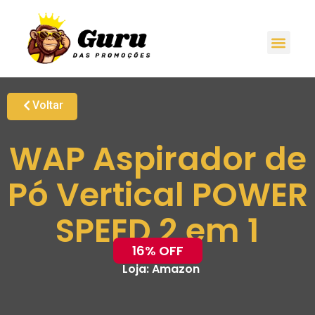
Voltar
WAP Aspirador de
Pó Vertical POWER
SPEED 2 em 1
16% OFF
Loja:
Amazon